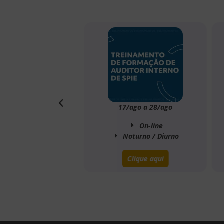
9/out
17/ago a 28/ago
ine
On-line
rno
Noturno / Diurno
qui
Clique aqui