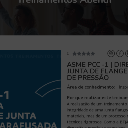
0





ASME PCC -1 | D
JUNTA DE FLANGE
DE PRESSÃO
Área de conhecimento:
Insp
Por que realizar este treina
A realização de um treinamento
integridade de uma junta flang
materiais, mas de um processo
técnicos rigorosos. Como a BFJA
dispositivo mecânico complexo, 