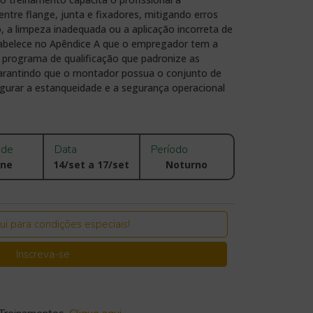
entre flange, junta e fixadores, mitigando erros
a limpeza inadequada ou a aplicação incorreta de
tabelece no Apêndice A que o empregador tem a
 programa de qualificação que padronize as
arantindo que o montador possua o conjunto de
egurar a estanqueidade e a segurança operacional
ade
Data
Período
ine
14/set a 17/set
Noturno
ui para condições especiais!
Inscreva-se