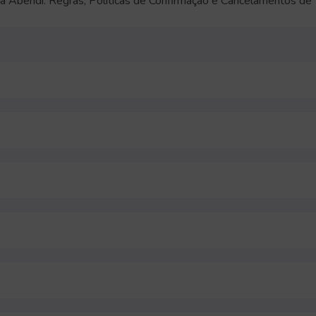
a Abendi: Regras, Políticas de Confirmação e Cancelamentos de