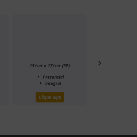
15/set a 17/set (SP)
27/j
Presencial
Integral
Clique aqui
Cl