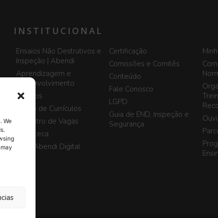
INSTITUCIONAL
Ensaios Não Destrutivos e
Certificação
Minh
Inspeção | Abendi
Comissões e Comitês
Comi
Aprendizagem e
Norm
Conteúdo
Desenvolvimento
Orga
Fale Conosco
Eventos
Trei
LGPD
Reco
Banco de Currículos
Guia de END, Inspeção e
Ouvi
Cadastro de Vagas
n. We
Segurança
Parc
s.
Biblioteca
owsing
Prog
Blog Abendi Digital
, may
Ensi
ncias