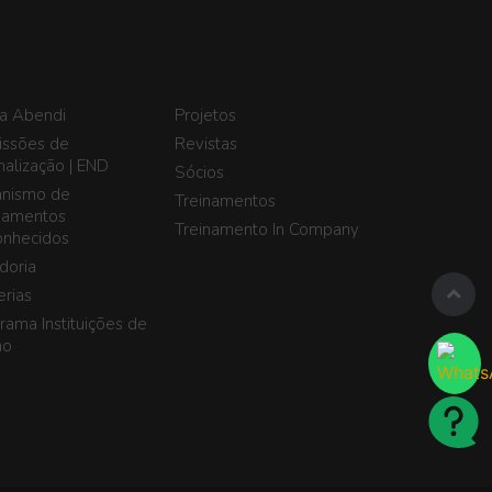
a Abendi
Projetos
ssões de
Revistas
alização | END
Sócios
nismo de
Treinamentos
namentos
Treinamento In Company
nhecidos
doria
erias
rama Instituições de
no