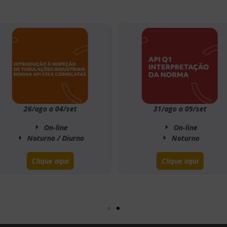
26/ago a 04/set
31/ago a 09/set
On-line
On-line
Noturno / Diurno
Noturno
Clique aqui
Clique aqui