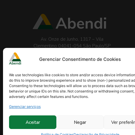
Av. Onze de Junho, 1317 – Vila
Clementino 04041-054 São Paulo/SP
Telefone:
(11) 5586-3199
abendi@abendi.org.br
Gerenciar Consentimento de Cookies
We use technologies like cookies to store and/or access device informatio
do this to improve browsing experience and to show (non-) personalized ad
Consenting to these technologies will allow us to process data such as br
behavior or unique IDs on this site. Not consenting or withdrawing consent
adversely affect certain features and functions.
Gerenciar serviços
Onde estamos
Aceitar
Negar
Ver preferê
Política de Cookies
Declaração de Privacidade