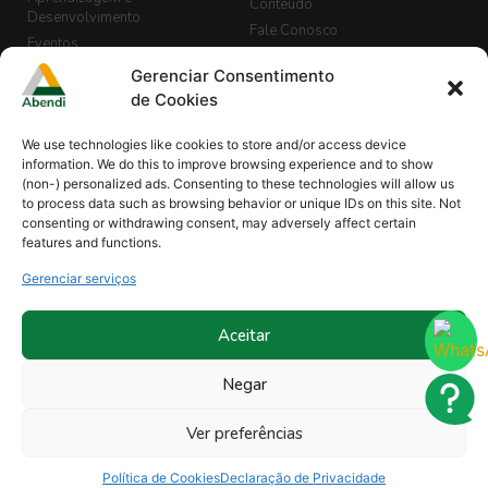
Conteúdo
Desenvolvimento
Fale Conosco
Eventos
LGPD
Banco de Currículos
Gerenciar Consentimento
Guia de END, Inspeção e
Cadastro de Vagas
de Cookies
Segurança
Biblioteca
We use technologies like cookies to store and/or access device
Blog Abendi Digital
information. We do this to improve browsing experience and to show
(non-) personalized ads. Consenting to these technologies will allow us
to process data such as browsing behavior or unique IDs on this site. Not
consenting or withdrawing consent, may adversely affect certain
Minha Abendi
Projetos
features and functions.
Comissões de Normalização |
Revistas
END
Gerenciar serviços
Sócios
Organismo de Treinamentos
Treinamentos
Reconhecidos
Treinamento In Company
Aceitar
Ouvidoria
Parcerias
Negar
Programa Instituições de Ensino
Ver preferências
Política de Cookies
Declaração de Privacidade
Abendi ©2026 Todos os Direitos Reservados.