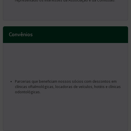
representado os interesses da Associação e da Comissão.
Convênios
Parcerias que beneficiam nossos sócios com descontos em
clínicas oftalmológicas, locadoras de veículos, hotéis e clínicas
odontológicas.