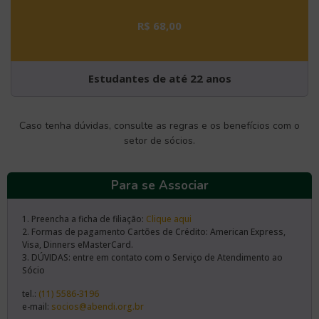
R$ 68,00
Estudantes de até 22 anos
Caso tenha dúvidas, consulte as regras e os benefícios com o
setor de sócios.
Para se Associar
1. Preencha a ficha de filiação:
Clique aqui
2. Formas de pagamento Cartões de Crédito: American Express,
Visa, Dinners eMasterCard.
3. DÚVIDAS: entre em contato com o Serviço de Atendimento ao
Sócio
tel.:
(11) 5586-3196
e-mail:
socios@abendi.org.br