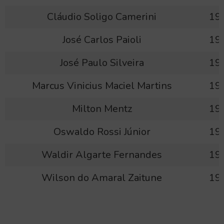
Cláudio Soligo Camerini
19
José Carlos Paioli
19
José Paulo Silveira
19
Marcus Vinicius Maciel Martins
19
Milton Mentz
19
Oswaldo Rossi Júnior
19
Waldir Algarte Fernandes
19
Wilson do Amaral Zaitune
19