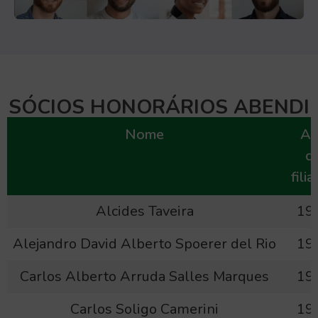
SÓCIOS HONORÁRIOS ABENDI
Nome
An
d
fili
Alcides Taveira
19
Alejandro David Alberto Spoerer del Rio
19
Carlos Alberto Arruda Salles Marques
19
Carlos Soligo Camerini
19