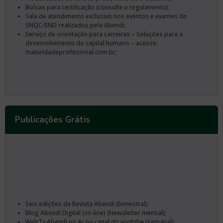
Bolsas para certificação (consulte o regulamento);
Sala de atendimento exclusivo nos eventos e exames do
SNQC/END realizados pela Abendi;
Serviço de orientação para carreiras – Soluções para o
desenvolvimento do capital humano – acesse:
maturidadeprofissional.com.br;
Publicações Grátis
Seis edições da Revista Abendi (bimestral);
Blog Abendi Digital (on-line) (Newsletter mensal);
WebTv Abendi no Ar no canal do youtube (semanal);