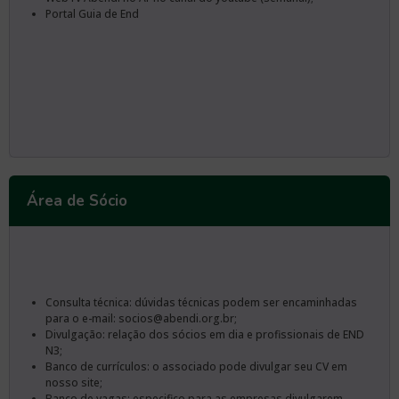
Portal Guia de End
Área de Sócio
Consulta técnica: dúvidas técnicas podem ser encaminhadas
para o e-mail: socios@abendi.org.br;
Divulgação: relação dos sócios em dia e profissionais de END
N3;
Banco de currículos: o associado pode divulgar seu CV em
nosso site;
Banco de vagas: especifico para as empresas divulgarem