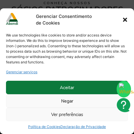
CONHEÇA NOSSOS
SÓCIOS PATROCINADORES
Gerenciar Consentimento
de Cookies
We use technologies like cookies to store and/or access device
information. We do this to improve browsing experience and to show
(non-) personalized ads. Consenting to these technologies will allow us
to process data such as browsing behavior or unique IDs on this site. Not
consenting or withdrawing consent, may adversely affect certain
features and functions.
Gerenciar serviços
Aceitar
A equipe Abendi está pronta para esclarecer as suas
Negar
dúvidas. Entre em contato!
Ver preferências
Sócios:
(11) 5586-3146 –
socios@abendi.org.br
Política de Cookies
Declaração de Privacidade