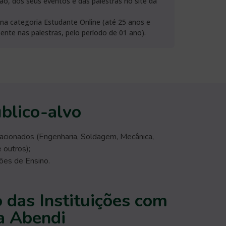
ção, dos seus eventos e das palestras no site da
na categoria Estudante Online (até 25 anos e
ente nas palestras, pelo período de 01 ano).
blico-alvo
lacionados (Engenharia, Soldagem, Mecânica,
 outros);
ções de Ensino.
das Instituições com
a Abendi