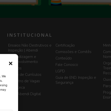
INSTITUCIONAL
Ensaios Não Destrutivos e
Certificação
Minh
Inspeção | Abendi
Comissões e Comitês
Comi
Aprendizagem e
Norm
Conteúdo
Desenvolvimento
Orga
Fale Conosco
Eventos
Trei
LGPD
Reco
Banco de Currículos
n. We
Guia de END, Inspeção e
Ouvi
Cadastro de Vagas
s.
Segurança
owsing
Parc
Biblioteca
, may
Prog
Blog Abendi Digital
Ensi