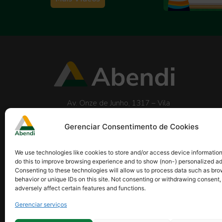
Av. Onze de Junho, 1317 – Vila
Clementino 04041-054 São Paulo/SP
Telefone:
(11) 5586-3199
Gerenciar Consentimento de Cookies
abendi@abendi.org.br
We use technologies like cookies to store and/or access device informatio
do this to improve browsing experience and to show (non-) personalized ad
Consenting to these technologies will allow us to process data such as br
behavior or unique IDs on this site. Not consenting or withdrawing consent
adversely affect certain features and functions.
Gerenciar serviços
Onde estamos