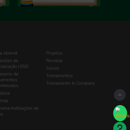
a Abendi
Projetos
ssões de
Revistas
alização | END
Sócios
nismo de
Treinamentos
namentos
Treinamento In Company
nhecidos
doria
erias
rama Instituições de
no