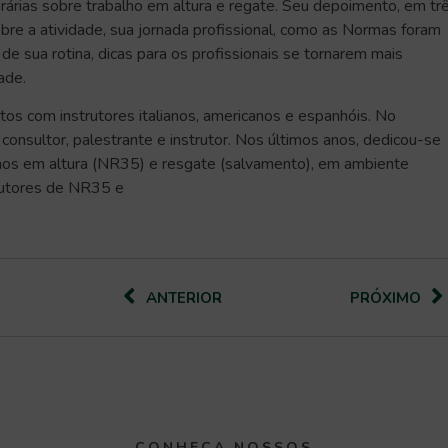
iterárias sobre trabalho em altura e regate. Seu depoimento, em tr
bre a atividade, sua jornada profissional, como as Normas foram
de sua rotina, dicas para os profissionais se tornarem mais
ade.
tos com instrutores italianos, americanos e espanhóis. No
consultor, palestrante e instrutor. Nos últimos anos, dedicou-se
hos em altura (NR35) e resgate (salvamento), em ambiente
trutores de NR35 e
ANTERIOR
PRÓXIMO
CONHEÇA NOSSOS