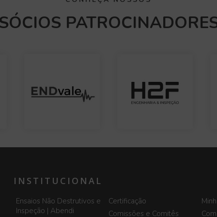
SÓCIOS PATROCINADORE
INSTITUCIONAL
Ensaios Não Destrutivos e
Certificação
Minh
Inspeção | Abendi
Comissões e Comitês
Comi