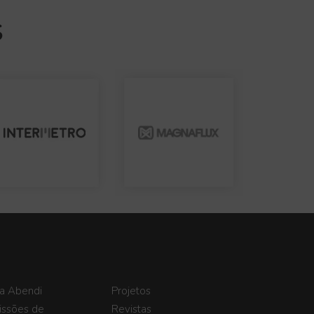
S
a Abendi
Projetos
ssões de
Revistas