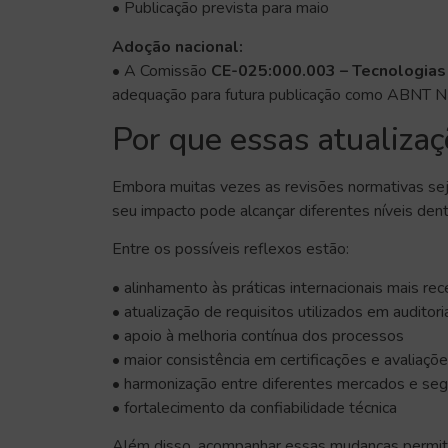
• Publicação prevista para maio
Adoção nacional:
• A Comissão
CE-025:000.003 – Tecnologias
adequação para futura publicação como ABNT
Por que essas atualiza
Embora muitas vezes as revisões normativas s
seu impacto pode alcançar diferentes níveis den
Entre os possíveis reflexos estão:
• alinhamento às práticas internacionais mais re
• atualização de requisitos utilizados em auditor
• apoio à melhoria contínua dos processos
• maior consistência em certificações e avaliaçõ
• harmonização entre diferentes mercados e s
• fortalecimento da confiabilidade técnica
Além disso, acompanhar essas mudanças permit