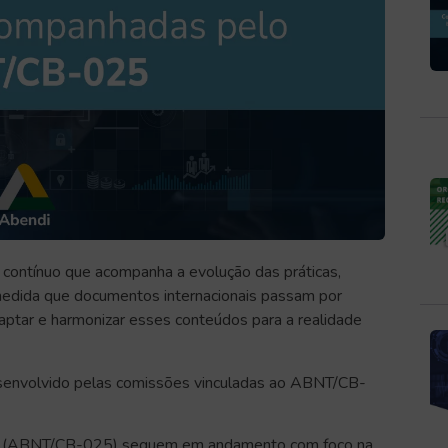
 contínuo que acompanha a evolução das práticas,
edida que documentos internacionais passam por
adaptar e harmonizar esses conteúdos para a realidade
esenvolvido pelas comissões vinculadas ao ABNT/CB-
ade (ABNT/CB-025) seguem em andamento com foco na