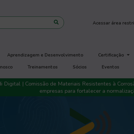
Acessar área restr
Aprendizagem e Desenvolvimento
Certificação
onosco
Treinamentos
Sócios
Eventos
stentes à Corrosão busca novos profissionais e
Bl
ecer a normalização