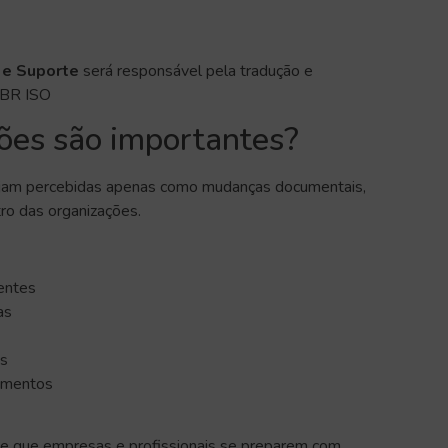
 e Suporte
será responsável pela tradução e
 NBR ISO
ções são importantes?
ejam percebidas apenas como mudanças documentais,
tro das organizações.
centes
ias
es
egmentos
e que empresas e profissionais se preparem com