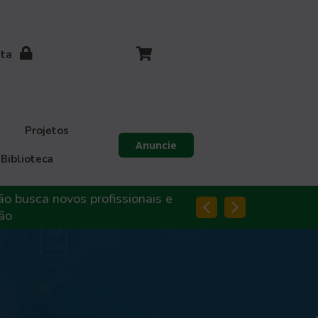
ita
Projetos
Anuncie
Biblioteca
og Abendi Digital | OTs em Foco: Qualificação e certif
dos Organismos de Trei