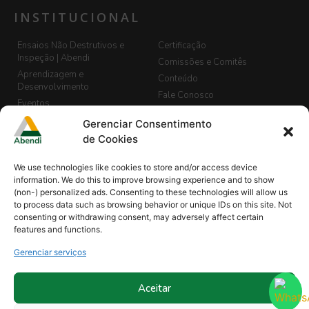
INSTITUCIONAL
Ensaios Não Destrutivos e
Certificação
Inspeção | Abendi
Comissões e Comitês
Aprendizagem e
Conteúdo
Desenvolvimento
Fale Conosco
Eventos
LGPD
Banco de Currículos
Gerenciar Consentimento
Guia de END, Inspeção e
Cadastro de Vagas
de Cookies
Segurança
Biblioteca
We use technologies like cookies to store and/or access device
Blog Abendi Digital
information. We do this to improve browsing experience and to show
(non-) personalized ads. Consenting to these technologies will allow us
to process data such as browsing behavior or unique IDs on this site. Not
consenting or withdrawing consent, may adversely affect certain
Minha Abendi
Projetos
features and functions.
Comissões de Normalização |
Revistas
END
Gerenciar serviços
Sócios
Organismo de Treinamentos
Treinamentos
Reconhecidos
Treinamento In Company
Aceitar
Ouvidoria