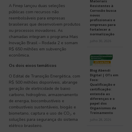
Materiais
A Finep lançou duas seleções
Resistentes à
Corrosão busca
públicas com recursos não
novos
reembolsáveis para empresas
profissionais e
brasileiras que desenvolvem produtos
empresas para
fortalecer a
ou processos inovadores. As
normalização
chamadas integram o programa Mais
julho 30, 2026
Inovação Brasil – Rodada 2 e somam
R$ 650 milhões em subvenção
econômica.
Os dois eixos temáticos
Blog Abendi
Digital | OTs em
O Edital de Transição Energética, com
Foco:
R$ 500 milhões disponíveis, abrange
Qualificação e
geração de eletricidade de baixo
certificação:
entenda as
carbono, hidrogênio, armazenamento
diferenças e o
de energia, biocombustíveis e
papel dos
combustíveis sustentáveis, biogás e
Organismos de
biometano, captura e uso de CO₂, e
Treinamento
soluções para segurança do sistema
julho 28, 2026
elétrico brasileiro.