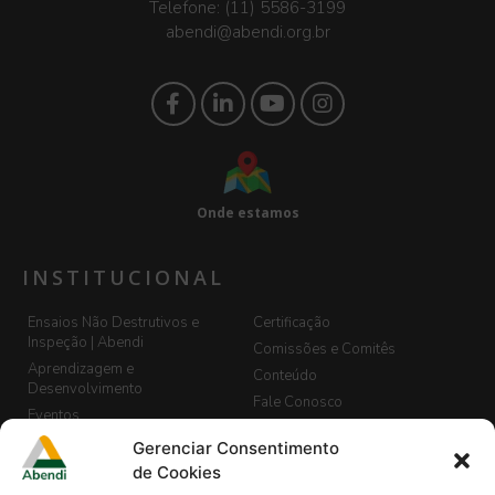
Telefone:
(11) 5586-3199
abendi@abendi.org.br
Onde estamos
INSTITUCIONAL
Ensaios Não Destrutivos e
Certificação
Inspeção | Abendi
Comissões e Comitês
Aprendizagem e
Conteúdo
Desenvolvimento
Fale Conosco
Eventos
LGPD
Banco de Currículos
Gerenciar Consentimento
Guia de END, Inspeção e
Cadastro de Vagas
de Cookies
Segurança