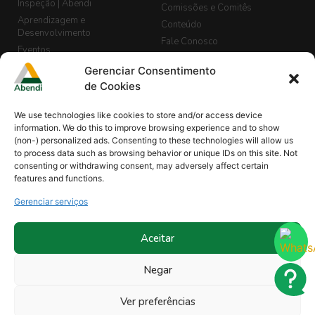
Inspeção | Abendi
Comissões e Comitês
Aprendizagem e
Conteúdo
Desenvolvimento
Fale Conosco
Eventos
LGPD
Banco de Currículos
Gerenciar Consentimento
Guia de END, Inspeção e
Cadastro de Vagas
de Cookies
Segurança
Biblioteca
We use technologies like cookies to store and/or access device
Blog Abendi Digital
information. We do this to improve browsing experience and to show
(non-) personalized ads. Consenting to these technologies will allow us
to process data such as browsing behavior or unique IDs on this site. Not
consenting or withdrawing consent, may adversely affect certain
Minha Abendi
Projetos
features and functions.
Comissões de Normalização |
Revistas
END
Gerenciar serviços
Sócios
Organismo de Treinamentos
Treinamentos
Reconhecidos
Treinamento In Company
Aceitar
Ouvidoria
Parcerias
Negar
Programa Instituições de Ensino
Ver preferências