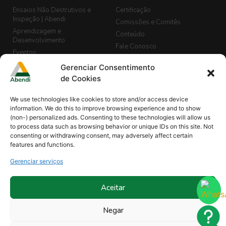
Ensaios Não Destrutivos e
Certificação
Inspeção | Abendi
Comissões e Comitês
Aprendizagem e
Conteúdo
Desenvolvimento
Fale Conosco
Eventos
LGPD
Banco de Currículos
Gerenciar Consentimento
Guia de END, Inspeção e
Cadastro de Vagas
de Cookies
Segurança
Biblioteca
We use technologies like cookies to store and/or access device
Blog Abendi Digital
information. We do this to improve browsing experience and to show
(non-) personalized ads. Consenting to these technologies will allow us
to process data such as browsing behavior or unique IDs on this site. Not
consenting or withdrawing consent, may adversely affect certain
Minha Abendi
Projetos
features and functions.
Comissões de Normalização |
Revistas
END
Gerenciar serviços
Sócios
Organismo de Treinamentos
Treinamentos
Reconhecidos
Treinamento In Company
Aceitar
Ouvidoria
Parcerias
Negar
Programa Instituições de Ensino