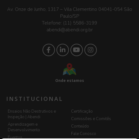
Av. Onze de Junho, 1317 – Vila Clementino 04041-054 São
Paulo/SP
Telefone:
(11) 5586-3199
abendi@abendi.org.br
Onde estamos
INSTITUCIONAL
Ensaios Não Destrutivos e
Certificação
Inspeção | Abendi
Comissões e Comitês
Aprendizagem e
Conteúdo
Desenvolvimento
Fale Conosco
Eventos