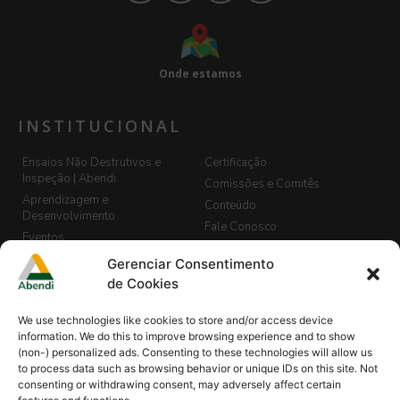
Onde estamos
INSTITUCIONAL
Ensaios Não Destrutivos e
Certificação
Inspeção | Abendi
Comissões e Comitês
Aprendizagem e
Conteúdo
Desenvolvimento
Fale Conosco
Eventos
LGPD
Banco de Currículos
Gerenciar Consentimento
Guia de END, Inspeção e
Cadastro de Vagas
de Cookies
Segurança
Biblioteca
We use technologies like cookies to store and/or access device
Blog Abendi Digital
information. We do this to improve browsing experience and to show
(non-) personalized ads. Consenting to these technologies will allow us
to process data such as browsing behavior or unique IDs on this site. Not
consenting or withdrawing consent, may adversely affect certain
Minha Abendi
Projetos