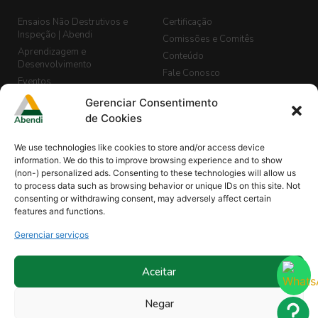
Ensaios Não Destrutivos e
Certificação
Inspeção | Abendi
Comissões e Comitês
Aprendizagem e
Conteúdo
Desenvolvimento
Fale Conosco
Eventos
LGPD
Banco de Currículos
Gerenciar Consentimento
Guia de END, Inspeção e
Cadastro de Vagas
de Cookies
Segurança
Biblioteca
We use technologies like cookies to store and/or access device
Blog Abendi Digital
information. We do this to improve browsing experience and to show
(non-) personalized ads. Consenting to these technologies will allow us
to process data such as browsing behavior or unique IDs on this site. Not
consenting or withdrawing consent, may adversely affect certain
Minha Abendi
Projetos
features and functions.
Comissões de Normalização |
Revistas
END
Gerenciar serviços
Sócios
Organismo de Treinamentos
Treinamentos
Reconhecidos
Treinamento In Company
Aceitar
Ouvidoria
Parcerias
Negar
Programa Instituições de Ensino