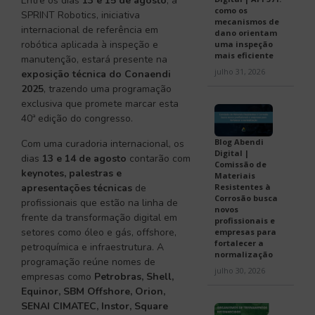
Entre os dias
13 e 15 de agosto
, a
como os
SPRINT Robotics, iniciativa
mecanismos de
internacional de referência em
dano orientam
robótica aplicada à inspeção e
uma inspeção
mais eficiente
manutenção, estará presente na
julho 31, 2026
exposição técnica do Conaendi
2025
, trazendo uma programação
exclusiva que promete marcar esta
40ª edição do congresso.
Blog Abendi
Com uma curadoria internacional, os
Digital |
dias
13 e 14 de agosto
contarão com
Comissão de
keynotes, palestras e
Materiais
apresentações técnicas
de
Resistentes à
Corrosão busca
profissionais que estão na linha de
novos
frente da transformação digital em
profissionais e
setores como óleo e gás, offshore,
empresas para
fortalecer a
petroquímica e infraestrutura. A
normalização
programação reúne nomes de
julho 30, 2026
empresas como
Petrobras, Shell,
Equinor, SBM Offshore, Orion,
SENAI CIMATEC, Instor, Square