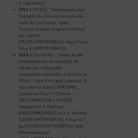
S. Figueredo2.
2013
(COTEQ): “Tecnologias para
Inspeção de zona de variação de
maré de riser/spool rígido.”,
Autores: Rafael Wagner Florêncio
dos Santos
(CENPES/PETROBRAS), Mario Pezzi
Filho (E&P/PETROBRAS).
2014
(CONAEND): “Validação de
procedimentos de inspeção de
soldas por radiografia
computadorizada para a técnica de
PDVS.” Autor Principal: Joseilson R.
Nascimento (LIN/COPPE/UFRJ).
Coautores: Davi F. Oliveira
(LIN/COPPE/UFRJ e IF/UERJ),
Alessandra S. Machado
(LIN/COPPE/UFRJ), Carla A. Marinho
(CENPES/PETROBRAS), Eduardo T.
Iguchi (SEQUI/PETROBRAS), João
M.Hohemberger