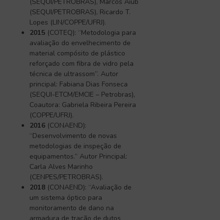
(SEQUI/PETROBRAS), Marcos Aiub
(SEQUI/PETROBRAS), Ricardo T.
Lopes (LIN/COPPE/UFRJ).
2015
(COTEQ): “Metodologia para
avaliação do envelhecimento de
material compósito de plástico
reforçado com fibra de vidro pela
técnica de ultrassom”. Autor
principal: Fabiana Dias Fonseca
(SEQUI-ETCM/EMCIE – Petrobras),
Coautora: Gabriela Ribeira Pereira
(COPPE/UFRJ).
2016
(CONAEND):
“Desenvolvimento de novas
metodologias de inspeção de
equipamentos.” Autor Principal:
Carla Alves Marinho
(CENPES/PETROBRAS).
2018
(CONAEND): “Avaliação de
um sistema óptico para
monitoramento de dano na
armadura de tração de dutos