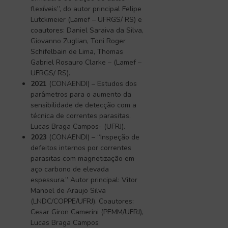
flexíveis”, do autor principal Felipe
Lutckmeier (Lamef – UFRGS/ RS) e
coautores: Daniel Saraiva da Silva,
Giovanno Zuglian, Toni Roger
Schifelbain de Lima, Thomas
Gabriel Rosauro Clarke – (Lamef –
UFRGS/ RS).
2021
(CONAENDI) – Estudos dos
parâmetros para o aumento da
sensibilidade de detecção com a
técnica de correntes parasitas.
Lucas Braga Campos- (UFRJ).
2023
(CONAENDI) – “Inspeção de
defeitos internos por correntes
parasitas com magnetização em
aço carbono de elevada
espessura.” Autor principal: Vitor
Manoel de Araujo Silva
(LNDC/COPPE/UFRJ). Coautores:
Cesar Giron Camerini (PEMM/UFRJ),
Lucas Braga Campos