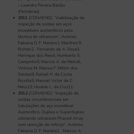
– Leandro Pereira Basílio
(Petrobras)
2011
(CONAEND): “Viabilização da
inspeção de soldas em aços
inoxidáveis austeníticos pela
técnica de ultrassom”. Autores:
Fabiana D. F. Martins1, Manfred R.
Richter2 , Fernando de A. Rosa3,
Henrique dos Reis4, Humberto S.
Campinho5, Marcos A. de Mello6,
Vinícius M. Mansur7, Milton dos
Santos8, Rafael H. da Costa
Ricotta9, Manuel Victor de C.
Melo10, Nivaldo L. da Cruz11.
2012
(CONAEND): “Inspeção de
soldas circunferenciais em
tubulações de aço inoxidável
Austenítico, Duplex e Superduplex
utilizando ultrassom Phased Array
sem remoção de reforço”. Autores:
Fabiana D. F. Martins1 , Marcos A.