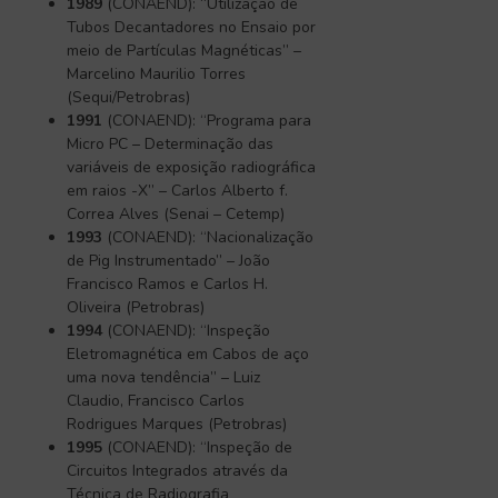
1989
(CONAEND): “Utilização de
Tubos Decantadores no Ensaio por
meio de Partículas Magnéticas” –
Marcelino Maurilio Torres
(Sequi/Petrobras)
1991
(CONAEND): “Programa para
Micro PC – Determinação das
variáveis de exposição radiográfica
em raios -X” – Carlos Alberto f.
Correa Alves (Senai – Cetemp)
1993
(CONAEND): “Nacionalização
de Pig Instrumentado” – João
Francisco Ramos e Carlos H.
Oliveira (Petrobras)
1994
(CONAEND): “Inspeção
Eletromagnética em Cabos de aço
uma nova tendência” – Luiz
Claudio, Francisco Carlos
Rodrigues Marques (Petrobras)
1995
(CONAEND): “Inspeção de
Circuitos Integrados através da
Técnica de Radiografia