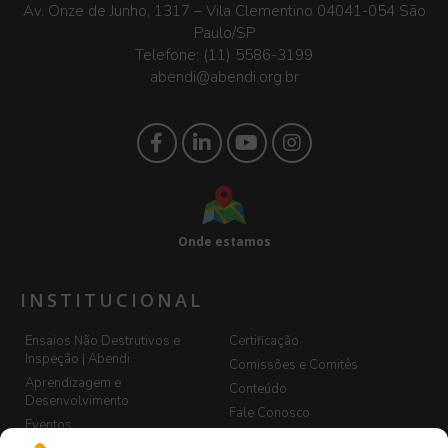
Av. Onze de Junho, 1317 – Vila Clementino 04041-054 São
Paulo/SP
Telefone:
(11) 5586-3199
abendi@abendi.org.br
Onde estamos
INSTITUCIONAL
Ensaios Não Destrutivos e
Certificação
Inspeção | Abendi
Comissões e Comitês
Aprendizagem e
Conteúdo
Desenvolvimento
Fale Conosco
Eventos
LGPD