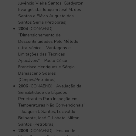
Juvêncio Vieira Santos, Gladyston
Evangelista, Joaquim José M. dos
Santos e Flávio Augusto dos
Santos Serra (Petrobras)
2004
(CONAEND):
“Dimensionamento de
Descontinuidades Pelo Método
ultra-sônico – Vantagens e
Limitações das Técnicas
Aplicáveis” – Paulo César
Francisco Henriques e Sérgio
Damasceno Soares
(Cenpes/Petrobras)
2006
(CONAEND): “Avaliação da
Sensibilidade de Líquidos
Penetrantes Para Inspeção em
Temperaturas Não Convencionais”
– Joaquim J. Santos, Lucivaldo
Brilhante, José C. Lobato, Milton
Santos (Petrobras)
2008
(CONAEND): “Ensaio de