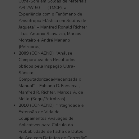
Ultra-Som em Soldas de Materiais
API 2W 50T – (TMCP), a
Experiência com o Fenômeno de
Anisotropia Elástica em Soldas de
Jaqueta” – Manfred Ronald Richter
, Luis Antonio Scavazza, Marcos
Monteiro e André Mariano
(Petrobras)
2009
(CONAEND): “Análise
Comparativa dos Resultados
obtidos pela Inspeção Ultra-
Sônica:
Computadorizada/Mecanizada x
Manual” – Fabiana D. Fonseca ,
Manfred R. Richter, Marcos A. de
Mello (Sequi/Petrobras)
2010
(CONAEND): “Integridade e
Extensão de Vida de
Equipamentos Avaliação de
Aplicativos para Cálculo da
Probabilidade de Falha de Dutos
de Aço com Defeitos de Corrosão”