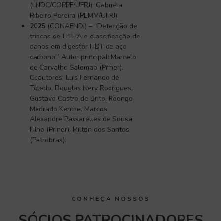
(LNDC/COPPE/UFRJ), Gabriela
Ribeiro Pereira (PEMM/UFRJ).
2025
(CONAENDI) – “Detecção de
trincas de HTHA e classificação de
danos em digestor HDT de aço
carbono.” Autor principal: Marcelo
de Carvalho Salomao (Priner).
Coautores: Luis Fernando de
Toledo, Douglas Nery Rodrigues,
Gustavo Castro de Brito, Rodrigo
Medrado Kerche, Marcos
Alexandre Passarelles de Sousa
Filho (Priner), Milton dos Santos
(Petrobras).
CONHEÇA NOSSOS
SÓCIOS PATROCINADORES