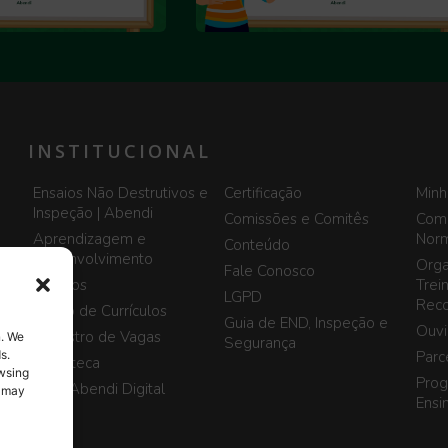
INSTITUCIONAL
Ensaios Não Destrutivos e
Certificação
Minh
Inspeção | Abendi
Comissões e Comitês
Comi
Aprendizagem e
Norm
Conteúdo
Desenvolvimento
Orga
Fale Conosco
Eventos
Trei
LGPD
Reco
Banco de Currículos
Guia de END, Inspeção e
Ouvi
Cadastro de Vagas
n. We
Segurança
s.
Parc
Biblioteca
owsing
Prog
Blog Abendi Digital
, may
Ensi