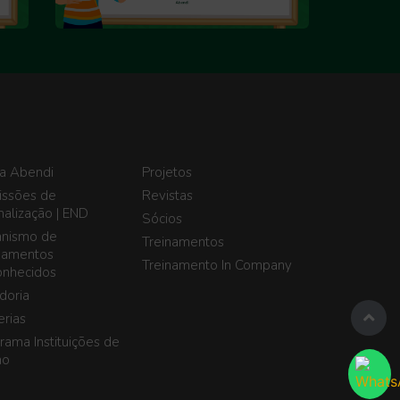
a Abendi
Projetos
ssões de
Revistas
alização | END
Sócios
nismo de
Treinamentos
namentos
Treinamento In Company
nhecidos
doria
erias
rama Instituições de
no