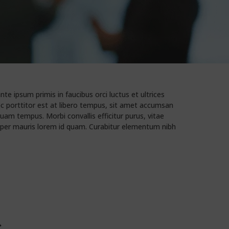
te ipsum primis in faucibus orci luctus et ultrices
ec porttitor est at libero tempus, sit amet accumsan
am tempus. Morbi convallis efficitur purus, vitae
corper mauris lorem id quam. Curabitur elementum nibh