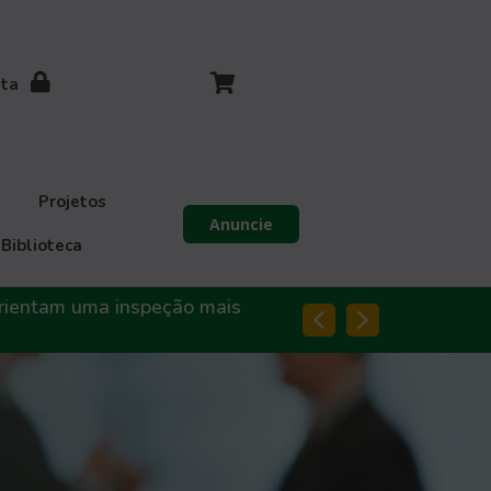
ita
Projetos
Anuncie
Biblioteca
ntam uma inspeção mais
Blog Abendi Digital | C