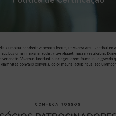
t. Curabitur hendrerit venenatis lectus, ut viverra arcu. Vestibulum an
r faucibus urna in magna iaculis, vitae aliquet massa vestibulum. Don
venenatis. Vivamus tincidunt nunc eget lorem faucibus, id gravida qu
diam vitae convallis convallis, dolor mauris iaculis risus, sed ullam
CONHEÇA NOSSOS