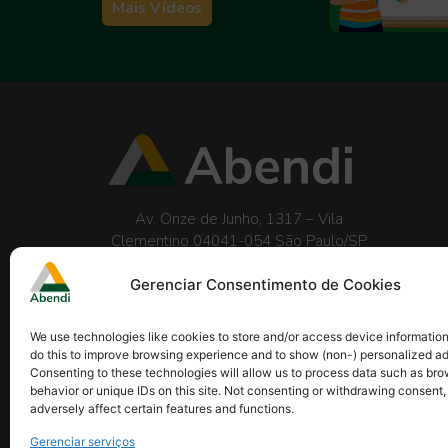
Mais Vídeos
Av. Onze de Junho, 1317 – Vila
Clementino 04041-054 São Paulo/SP
Telefone:
(11) 5586-3199
abendi@abendi.org.br
Gerenciar Consentimento de Cookies
We use technologies like cookies to store and/or access device informatio
do this to improve browsing experience and to show (non-) personalized ad
Consenting to these technologies will allow us to process data such as br
behavior or unique IDs on this site. Not consenting or withdrawing consent
adversely affect certain features and functions.
Gerenciar serviços