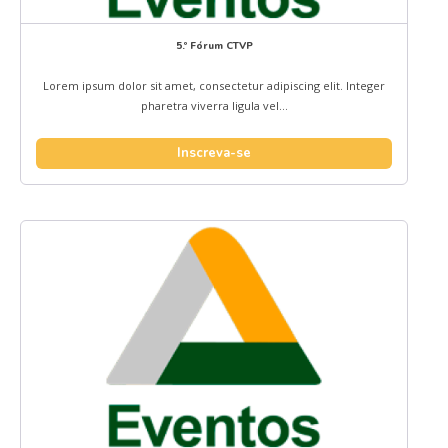
5.º Fórum CTVP
Lorem ipsum dolor sit amet, consectetur adipiscing elit. Integer
pharetra viverra ligula vel...
Inscreva-se