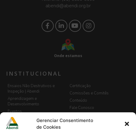
abendi@abendi.org.br
Onde estamos
INSTITUCIONAL
Ensaios Não Destrutivos e
Certificação
Inspeção | Abendi
Comissões e Comitês
Aprendizagem e
Conteúdo
Desenvolvimento
Fale Conosco
Eventos
LGPD
Banco de Currículos
Gerenciar Consentimento
Guia de END, Inspeção e
Cadastro de Vagas
de Cookies
Segurança
Biblioteca