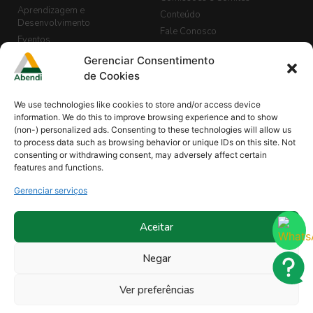
Aprendizagem e
Conteúdo
Desenvolvimento
Fale Conosco
Eventos
LGPD
Banco de Currículos
Gerenciar Consentimento
Guia de END, Inspeção e
Cadastro de Vagas
de Cookies
Segurança
Biblioteca
We use technologies like cookies to store and/or access device
Blog Abendi Digital
information. We do this to improve browsing experience and to show
(non-) personalized ads. Consenting to these technologies will allow us
to process data such as browsing behavior or unique IDs on this site. Not
consenting or withdrawing consent, may adversely affect certain
Minha Abendi
Projetos
features and functions.
Comissões de Normalização |
Revistas
END
Gerenciar serviços
Sócios
Organismo de Treinamentos
Treinamentos
Reconhecidos
Treinamento In Company
Aceitar
Ouvidoria
Parcerias
Negar
Programa Instituições de Ensino
Ver preferências